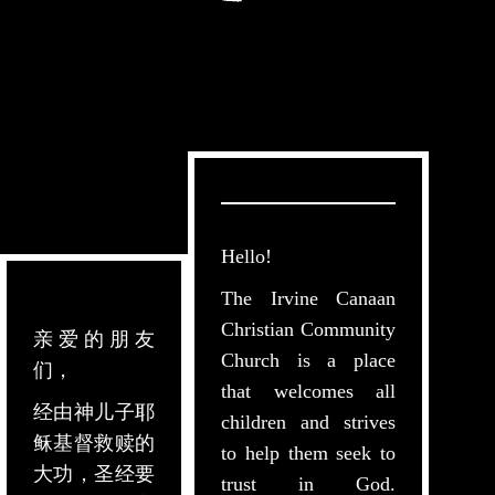
Hello!
The Irvine Canaan
Christian Community
亲爱的朋友
Church is a place
们，
that welcomes all
经由神儿子耶
children and strives
稣基督救赎的
to help them seek to
大功，圣经要
trust in God.