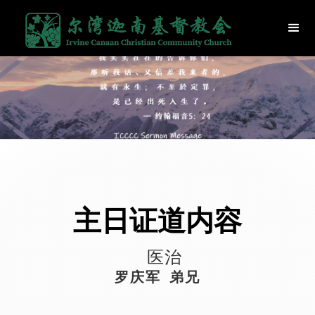
主日证道内容
医治
罗庆军 弟兄