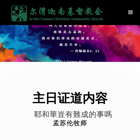
主日证道内容
耶和華豈有難成的事嗎
孟苏伦牧师