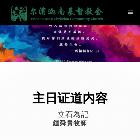
主日证道内容
立石為記
鍾舜貴牧師