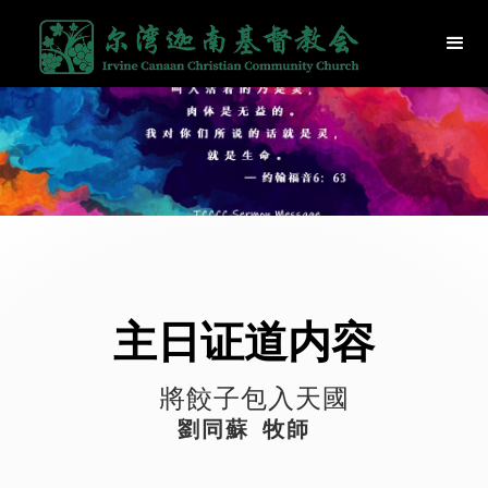
主日证道内容
將餃子包入天國
劉同蘇 牧師