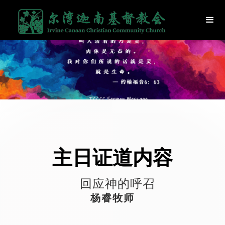
主日证道内容
回应神的呼召
杨睿牧师