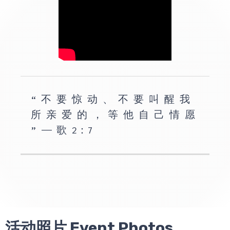
“ 不 要 惊 动 、 不 要 叫 醒 我
所 亲 爱 的 ， 等 他 自 己 情 愿
” —— 歌 2：7
活动照片 Event Photos