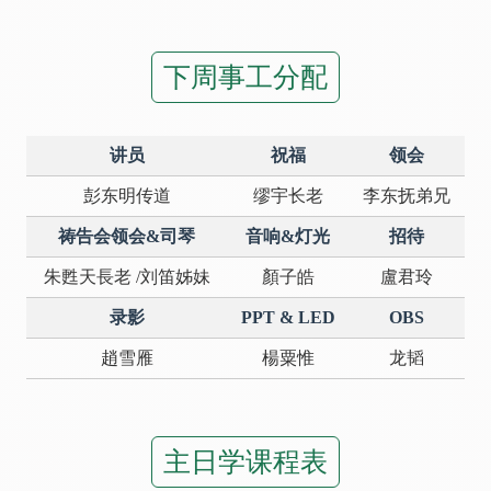
下周事工分配
讲员
祝福
领会
彭东明传道
缪宇长老
李东抚弟兄
祷告会领会&司琴
音响&灯光
招待
朱甦天長老 /刘笛姊妹
顏子皓
盧君玲
录影
PPT & LED
OBS
趙雪雁
楊粟惟
龙韬
主日学课程表