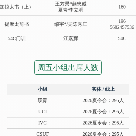
王方景*颜忠诚
加拉太书（上）
160
夏青/李立明
196
提摩太前书
缪宇*/吴陈秀庄
5682457536
54C门训
江嘉辉
54C
周五小组出席人数
小组
实体 / 线上
职青
2026夏令会：295人
UCI
2026夏令会：295人
IVC
2026夏令会：295人
CSUF
2026夏令会：295人