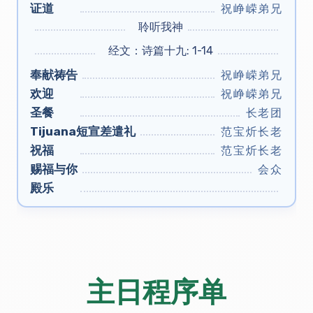
证道
祝峥嵘弟兄
聆听我神
经文：诗篇十九: 1-14
奉献祷告
祝峥嵘弟兄
欢迎
祝峥嵘弟兄
圣餐
长老团
Tijuana短宣差遣礼
范宝炘长老
祝福
范宝炘长老
赐福与你
会众
殿乐
主日程序单