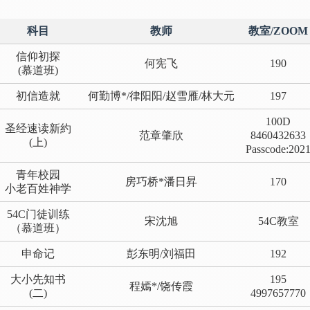
科目
教师
教室/ZOOM
信仰初探
何宪飞
190
(慕道班)
初信造就
何勤博*/律阳阳/赵雪雁/林大元
197
100D
圣经速读新約
范章肇欣
8460432633
(上)
Passcode:202
青年校园
房巧桥*潘日昇
170
小老百姓神学
54C门徒训练
宋沈旭
54C教室
（慕道班）
申命记
彭东明/刘福田
192
大小先知书
195
程嫣*/饶传霞
(二)
4997657770