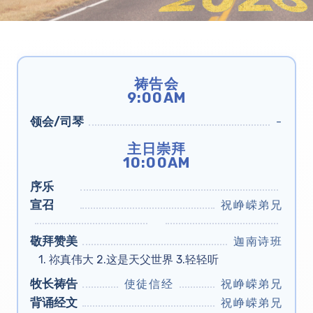
祷告会
9:00AM
领会/司琴
-
主日崇拜
10:00AM
序乐
宣召
祝峥嵘弟兄
敬拜赞美
迦南诗班
1. 祢真伟大 2.这是天父世界 3.轻轻听
牧长祷告
使徒信经
祝峥嵘弟兄
背诵经文
祝峥嵘弟兄