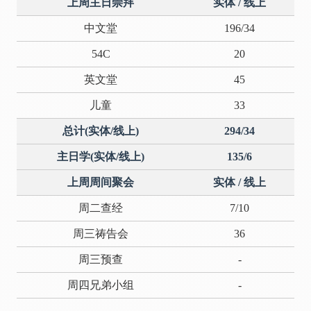
上周主日崇拜
实体 / 线上
中文堂
196/34
54C
20
英文堂
45
儿童
33
总计(实体/线上)
294/34
主日学(实体/线上)
135/6
上周周间聚会
实体 / 线上
周二查经
7/10
周三祷告会
36
周三预查
-
周四兄弟小组
-