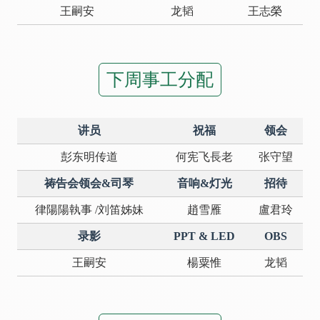
王嗣安
龙韬
王志榮
下周事工分配
讲员
祝福
领会
彭东明传道
何宪飞長老
张守望
祷告会领会&司琴
音响&灯光
招待
律陽陽執事 /刘笛姊妹
趙雪雁
盧君玲
录影
PPT & LED
OBS
王嗣安
楊粟惟
龙韬