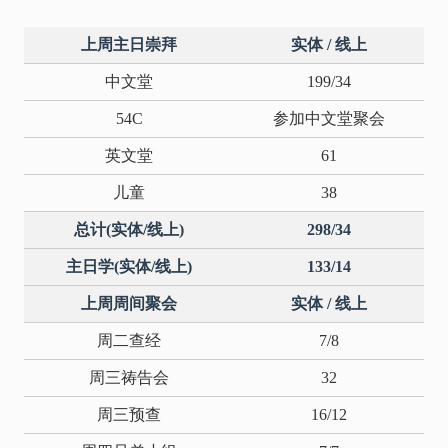
上周主日崇拜
实体 / 线上
中文堂
199/34
54C
参加中文堂聚会
英文堂
61
儿童
38
总计(实体/线上)
298/34
主日学(实体/线上)
133/14
上周周间聚会
实体 / 线上
周二查经
7/8
周三祷告会
32
周三预查
16/12