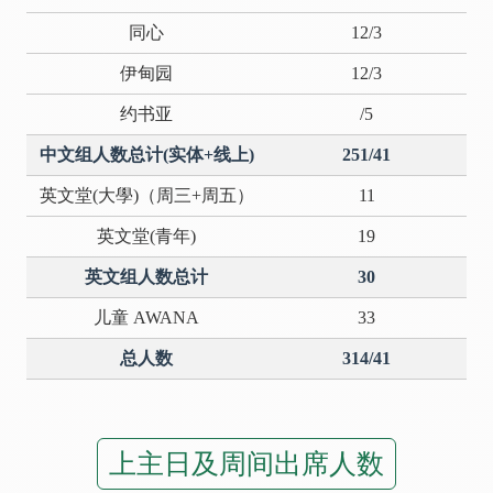
同心
12/3
伊甸园
12/3
约书亚
/5
中文组人数总计(实体+线上)
251/41
英文堂(大學)（周三+周五）
11
英文堂(青年)
19
英文组人数总计
30
儿童 AWANA
33
总人数
314/41
上主日及周间出席人数