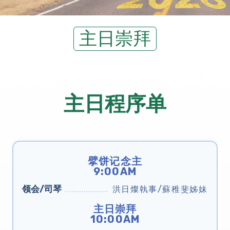
主日崇拜
主日程序单
擘饼记念主
9:00AM
领会/司琴
洪日燦執事/蘇稚斐姊妹
主日崇拜
10:00AM