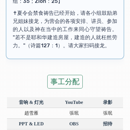
组：35；Zion：25】
✝️夏令会禁食祷告已经开始，请各小组鼓励弟
兄姐妹接龙，为营会的各项安排、讲员、参加
的人以及神在当中的工作来同心守望祷告。
"若不是耶和华建造房屋，建造的人就枉然劳
力。"（诗篇127：1）。请大家扫码接龙。
事工分配
音响 & 灯光
YouTube
录影
趙雪雁
張珉
張珉
PPT & LED
OBS
招待