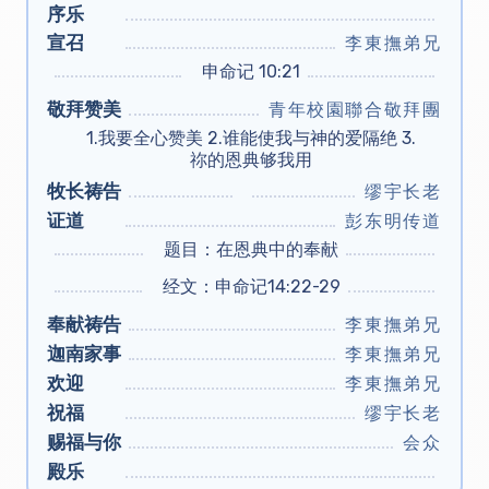
序乐
宣召
李東撫弟兄
申命记 10:21
敬拜赞美
青年校園聯合敬拜團
1.我要全心赞美 2.谁能使我与神的爱隔绝 3.
祢的恩典够我用
牧长祷告
缪宇长老
证道
彭东明传道
题目：在恩典中的奉献
经文：申命记14:22-29
奉献祷告
李東撫弟兄
迦南家事
李東撫弟兄
欢迎
李東撫弟兄
祝福
缪宇长老
赐福与你
会众
殿乐