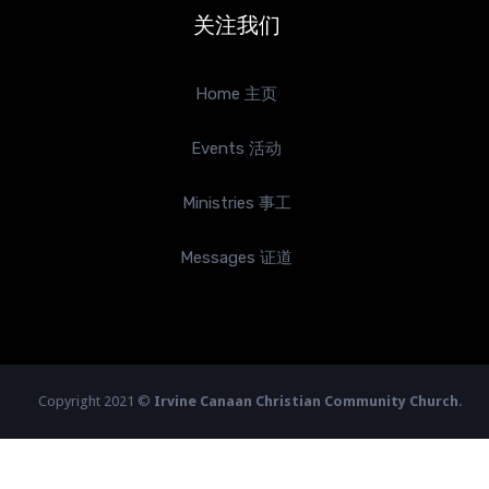
关注我们
Home 主页
Events 活动
Ministries 事工
Messages 证道
Copyright 2021 ©
Irvine Canaan Christian Community Church
.