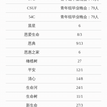
CSUF
青年组毕业晚会：79人
54C
青年组毕业晚会：79人
晨星
6
恩爱生命
8/3
恩典
9/13
恩惠之家
6
橄榄树
27
平安
12/1
清心
14/8
生命河
24/1
生命树
11/1
新生命
27/3