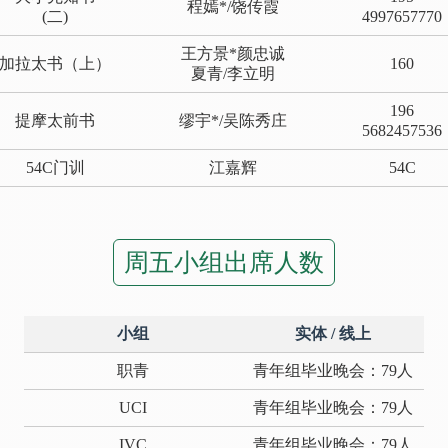
程嫣*/饶传霞
(二)
4997657770
王方景*颜忠诚
加拉太书（上）
160
夏青/李立明
196
提摩太前书
缪宇*/吴陈秀庄
5682457536
54C门训
江嘉辉
54C
周五小组出席人数
小组
实体 / 线上
职青
青年组毕业晚会：79人
UCI
青年组毕业晚会：79人
IVC
青年组毕业晚会：79人