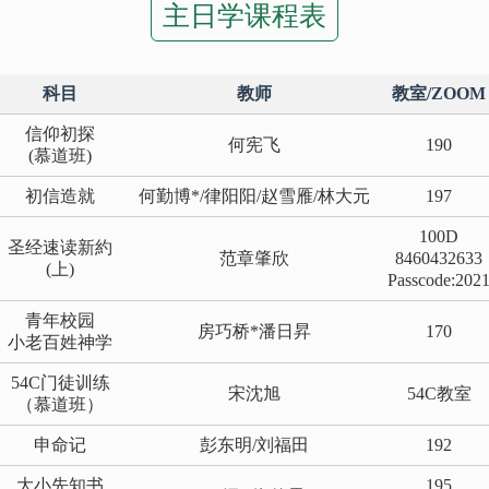
主日学课程表
科目
教师
教室/ZOOM
信仰初探
何宪飞
190
(慕道班)
初信造就
何勤博*/律阳阳/赵雪雁/林大元
197
100D
圣经速读新約
范章肇欣
8460432633
(上)
Passcode:202
青年校园
房巧桥*潘日昇
170
小老百姓神学
54C门徒训练
宋沈旭
54C教室
（慕道班）
申命记
彭东明/刘福田
192
大小先知书
195