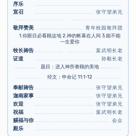
序乐
宣召
张守望弟兄
敬拜赞美
青年校园敬拜团
1.你眼目必看顾这地 2.神的帐幕在人间 3.能不能
一生爱你
牧长祷告
葉武明长老
证道
孙毅长老
题目：进入神所眷顾的美地
经文：申命记 11:1-12
奉献祷告
张守望弟兄
迦南家事
张守望弟兄
欢迎
张守望弟兄
祝福
葉武明长老
赐福与你
会众
殿乐