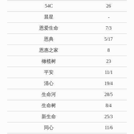
54C
26
晨星
-
恩爱生命
7/3
恩典
5/17
恩惠之家
8
橄榄树
23
平安
11/1
清心
19/4
生命河
28/5
生命树
8/4
新生命
25/3
同心
11/6