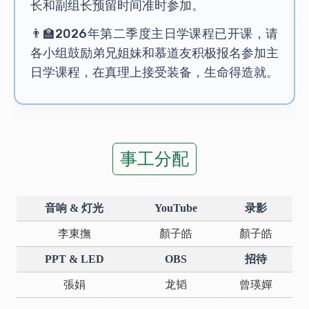
长和副组长预留时间准时参加。
👨‍🏫2026年第二季度主日学课程已开课，请
各小组鼓励弟兄姐妹和慕道友积极报名参加主
日学课程，在真理上接受装备，生命得造就。
事工分配
音响 & 灯光
YouTube
录影
李東撫
顏子皓
顏子皓
PPT & LED
OBS
招待
張娟
龙韬
曾瑛嬋