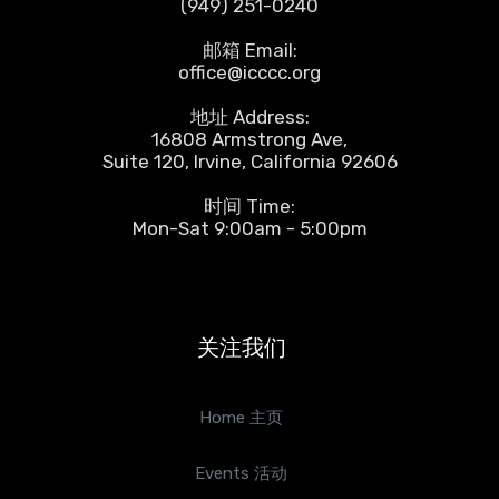
(949) 251-0240
邮箱 Email:
office@icccc.org
地址 Address:
16808 Armstrong Ave,
Suite 120, Irvine, California 92606
时间 Time:
Mon-Sat 9:00am - 5:00pm
关注我们
Home 主页
Events 活动