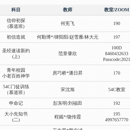
科目
教师
教室/ZOOM
信仰初探
何宪飞
190
(慕道班)
初信造就
何勤博*/律阳阳/赵雪雁/林大元
197
100D
圣经速读新約
范章肇欣
8460432633
(上)
Passcode:202
青年校园
房巧桥*潘日昇
170
小老百姓神学
54C门徒训练
宋沈旭
54C教室
（慕道班）
申命记
彭东明/刘福田
192
大小先知书
195
程嫣*/饶传霞
(二)
4997657770