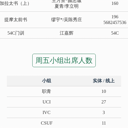
王方景*颜忠诚
加拉太书（上）
160
夏青/李立明
196
提摩太前书
缪宇*/吴陈秀庄
5682457536
54C门训
江嘉辉
54C
周五小组出席人数
小组
实体 / 线上
职青
10
UCI
27
IVC
3
CSUF
11