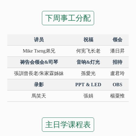
下周事工分配
讲员
祝福
领会
Mike Tseng弟兄
何宪飞长老
潘日昇
祷告会领会&司琴
音响&灯光
招待
張訓曾長老/朱家霖姊妹
孫愛光
盧君玲
录影
PPT & LED
OBS
馬笑天
張娟
楊粟惟
主日学课程表