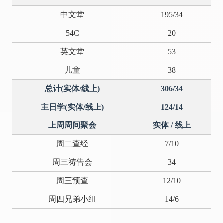
中文堂
195/34
54C
20
英文堂
53
儿童
38
总计(实体/线上)
306/34
主日学(实体/线上)
124/14
上周周间聚会
实体 / 线上
周二查经
7/10
周三祷告会
34
周三预查
12/10
周四兄弟小组
14/6