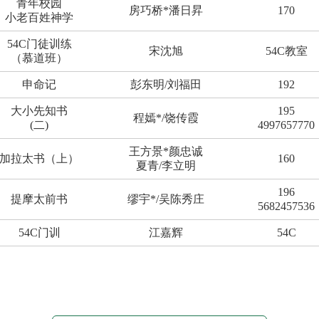
青年校园
房巧桥*潘日昇
170
小老百姓神学
54C门徒训练
宋沈旭
54C教室
（慕道班）
申命记
彭东明/刘福田
192
大小先知书
195
程嫣*/饶传霞
(二)
4997657770
王方景*颜忠诚
加拉太书（上）
160
夏青/李立明
196
提摩太前书
缪宇*/吴陈秀庄
5682457536
54C门训
江嘉辉
54C