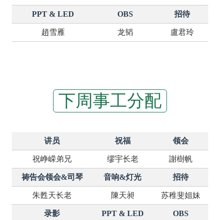
PPT & LED
OBS
招待
趙雪雁
龙韬
盧君玲
下周事工分配
讲员
祝福
领会
祝峥嵘弟兄
缪宇长老
謝樹帆
祷告会领会&司琴
音响&灯光
招待
朱甦天长老
陳天昶
苏稚斐姐妹
录影
PPT & LED
OBS