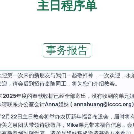
主日程序单
事务报告
欢迎第一次来的新朋友与我们一起敬拜神，一次欢迎，永
欢迎，请会后到招待桌随同工，将为您们介绍教会。
✉️2025年度的奉献收据已经全部寄出，没有收到的弟兄
妹请联系办公室会计Anna姐妹 ( annahuang@icccc.org)
🧨2月22日主日教会将举办农历新年福音布道会，届时将
赞美之泉团队带领诗歌敬拜，Mike弟兄带来福音信息，会
还有新春烤乳猪爱宴，请弟兄姐妹积极邀请慕道友来参加