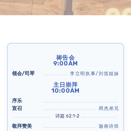
祷告会
9:00AM
领会/司琴
李立明执事/刘笛姐妹
主日崇拜
10:00AM
序乐
宣召
周杰弟兄
诗篇 62:1-2
敬拜赞美
迦南诗班