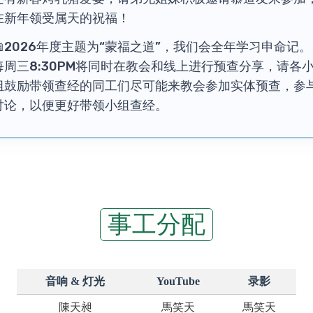
在新年领受属天的祝福！
📖2026年度主题为“蒙福之道”，我们会全年学习申命记。
每周三8:30PM将同时在教会和线上进行预查分享，请各
组鼓励带领查经的同工们尽可能来教会参加实体预查，参
讨论，以便更好带领小组查经。
事工分配
音响 & 灯光
YouTube
录影
陳天昶
馬笑天
馬笑天