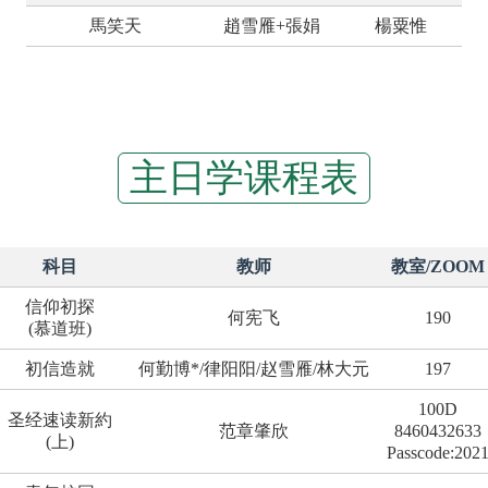
馬笑天
趙雪雁+張娟
楊粟惟
主日学课程表
科目
教师
教室/ZOOM
信仰初探
何宪飞
190
(慕道班)
初信造就
何勤博*/律阳阳/赵雪雁/林大元
197
100D
圣经速读新約
范章肇欣
8460432633
(上)
Passcode:202