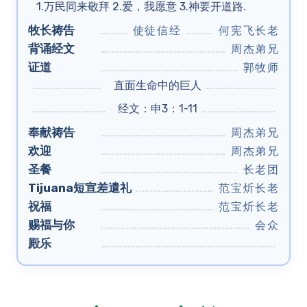
1.万民同来敬拜 2.爱，我愿意 3.神要开道路.
牧长祷告
使徒信经
何宪飞长老
背诵经文
周杰弟兄
证道
郭牧师
直面生命中的巨人
经文：申3：1-11
奉献祷告
周杰弟兄
欢迎
周杰弟兄
圣餐
长老团
Tijuana短宣差遣礼
范宝炘长老
祝福
范宝炘长老
赐福与你
会众
殿乐