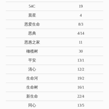
54C
19
晨星
4
恩爱生命
8/3
恩典
4/14
恩惠之家
11
橄榄树
30
平安
13/1
清心
12/2
生命河
19/2
生命树
16/1
新生命
22/4
同心
13/5