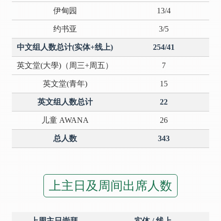
伊甸园
13/4
约书亚
3/5
中文组人数总计(实体+线上)
254/41
英文堂(大學)（周三+周五）
7
英文堂(青年)
15
英文组人数总计
22
儿童 AWANA
26
总人数
343
上主日及周间出席人数
上周主日崇拜
实体 / 线上