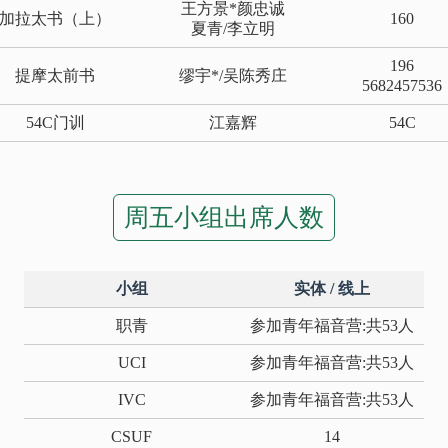
王方景*颜忠诚
加拉太书（上）
160
夏青/李立明
196
提摩太前书
缪宇*/吴陈秀庄
5682457536
54C门训
江嘉辉
54C
周五小组出席人数
小组
实体 / 线上
职青
参加青年福音营:共53人
UCI
参加青年福音营:共53人
IVC
参加青年福音营:共53人
CSUF
14