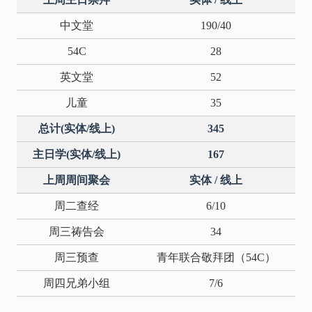
中文堂
190/40
54C
28
英文堂
52
儿童
35
总计(实体/线上)
345
主日学(实体/线上)
167
上周周间聚会
实体 / 线上
周二查经
6/10
周三祷告会
34
周三预查
青年联合敬拜团（54C）
周四兄弟小组
7/6