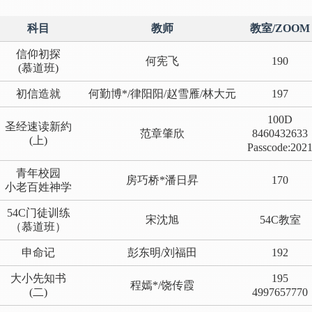
科目
教师
教室/ZOOM
信仰初探
何宪飞
190
(慕道班)
初信造就
何勤博*/律阳阳/赵雪雁/林大元
197
100D
圣经速读新約
范章肇欣
8460432633
(上)
Passcode:202
青年校园
房巧桥*潘日昇
170
小老百姓神学
54C门徒训练
宋沈旭
54C教室
（慕道班）
申命记
彭东明/刘福田
192
大小先知书
195
程嫣*/饶传霞
(二)
4997657770