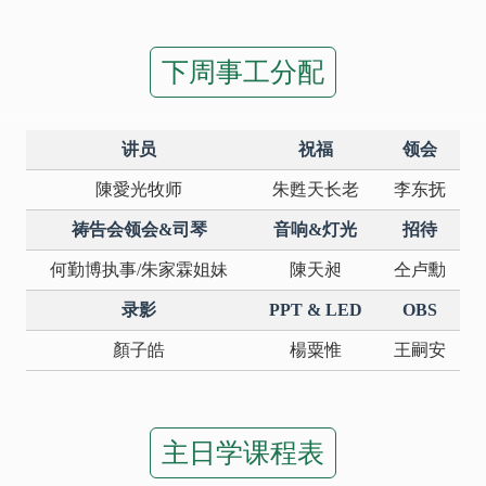
下周事工分配
讲员
祝福
领会
陳愛光牧师
朱甦天长老
李东抚
祷告会领会&司琴
音响&灯光
招待
何勤博执事/朱家霖姐妹
陳天昶
仝卢勳
录影
PPT & LED
OBS
顏子皓
楊粟惟
王嗣安
主日学课程表