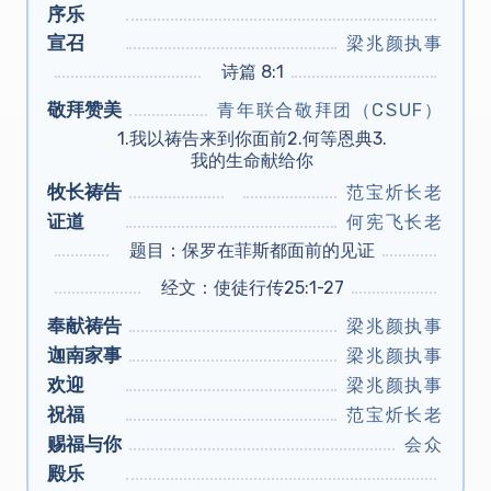
序乐
宣召
梁兆颜执事
诗篇 8:1
敬拜赞美
青年联合敬拜团（CSUF）
1.我以祷告来到你面前2.何等恩典3.
我的生命献给你
牧长祷告
范宝炘长老
证道
何宪飞长老
题目：保罗在菲斯都面前的见证
经文：使徒行传25:1-27
奉献祷告
梁兆颜执事
迦南家事
梁兆颜执事
欢迎
梁兆颜执事
祝福
范宝炘长老
赐福与你
会众
殿乐