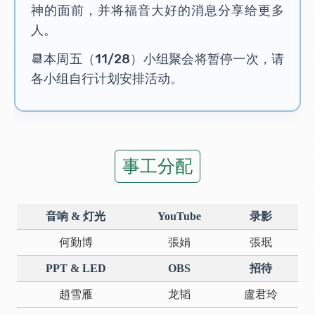
神的面前，并将福音大好的消息分享给更多
人。
📆本周五（11/28）小组聚会将暂停一次，请
各小组自行计划安排活动。
事工分配
音响 & 灯光
YouTube
录影
何勤博
張娟
張珉
PPT & LED
OBS
招待
趙雪雁
龙韬
盧君玲