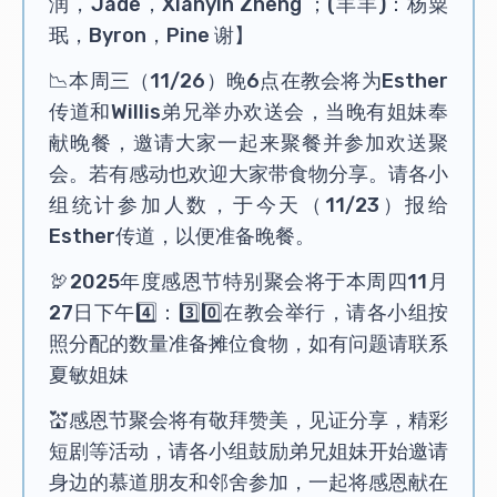
润，Jade，Xianyin Zheng ；(羊羊)：杨粟
珉，Byron，Pine 谢】
📉本周三（11/26）晚6点在教会将为Esther
传道和Willis弟兄举办欢送会，当晚有姐妹奉
献晚餐，邀请大家一起来聚餐并参加欢送聚
会。若有感动也欢迎大家带食物分享。请各小
组统计参加人数，于今天（11/23）报给
Esther传道，以便准备晚餐。
🦃2025年度感恩节特别聚会将于本周四11月
27日下午4️⃣：3️⃣0️⃣在教会举行，请各小组按
照分配的数量准备摊位食物，如有问题请联系
夏敏姐妹
💒感恩节聚会将有敬拜赞美，见证分享，精彩
短剧等活动，请各小组鼓励弟兄姐妹开始邀请
身边的慕道朋友和邻舍参加，一起将感恩献在